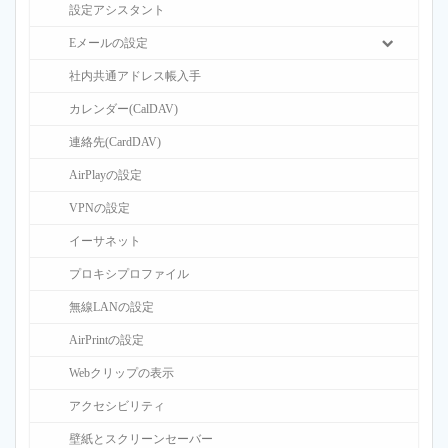
設定アシスタント
Eメールの設定
社内共通アドレス帳入手
カレンダー(CalDAV)
連絡先(CardDAV)
AirPlayの設定
VPNの設定
イーサネット
プロキシプロファイル
無線LANの設定
AirPrintの設定
Webクリップの表示
アクセシビリティ
壁紙とスクリーンセーバー