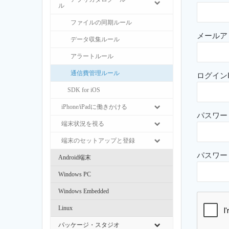
ル
ファイルの同期ルール
メールア
データ収集ルール
アラートルール
通信費管理ルール
ログインI
SDK for iOS
iPhone/iPadに働きかける
パスワー
端末状況を視る
端末のセットアップと登録
パスワー
Android端末
Windows PC
Windows Embedded
Linux
パッケージ・スタジオ