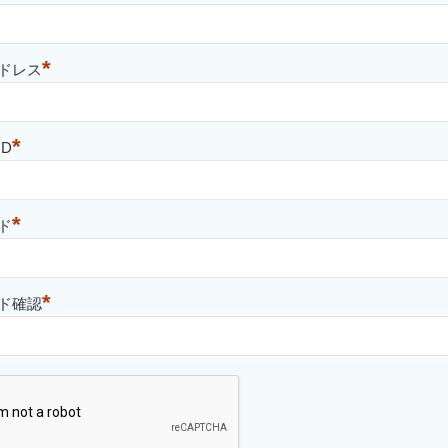
*
ドレス
*
D
*
ド
*
ド確認