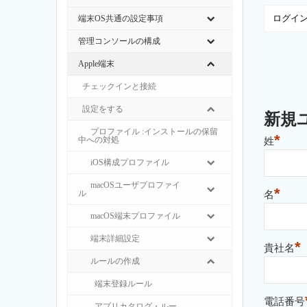
端末OS共通の設定事項
管理コンソールの構成
Apple端末
チェックインと接続
設定をする
新規
プロファイル :インストールの保留
*
中への対処
姓
iOS構成プロファイル
macOSユーザプロファイ
*
ル
名
macOS端末プロファイル
端末詳細設定
*
貴社名
ルールの作成
端末登録ルール
電話番号
アプリカタログ・ルー