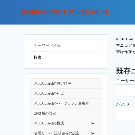
MOBI
CONTROL
V14
MANUAL
MobiC
マニュア
登録作業
既存
ユーザー
MobiControlの設定順序
MobiControlの利点
MobiControlのバージョンと新機能
パスワー
評価版の設定
MobiControlの構成
管理サーバ_証明書等の設定