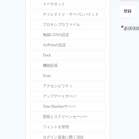
イーサネット
ディレクトリ・サーバにバインド
プロキシプロファイル
*
必須項
無線LANの設定
AirPrintの設定
Dock
機能拡張
Xsan
アクセシビリティ
アップデートサーバ
Time Machineサーバ
壁紙とスクリーンセーバー
フォントを管理
ログイン直後に開く項目