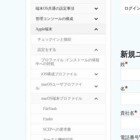
端末OS共通の設定事項
管理コンソールの構成
Apple端末
チェックインと接続
設定をする
新規
プロファイル :インストールの保留
*
中への対処
姓
iOS構成プロファイル
macOSユーザプロファイ
*
ル
名
macOS端末プロファイル
FileVault
*
貴社名
Finder
SCEPへの要求書
電話番号
カーネル機能拡張