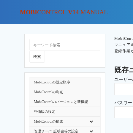
MOBI
CONTROL
V14
MANUAL
MobiC
マニュア
登録作業
既存
ユーザー
MobiControlの設定順序
MobiControlの利点
MobiControlのバージョンと新機能
パスワー
評価版の設定
MobiControlの構成
管理サーバ_証明書等の設定