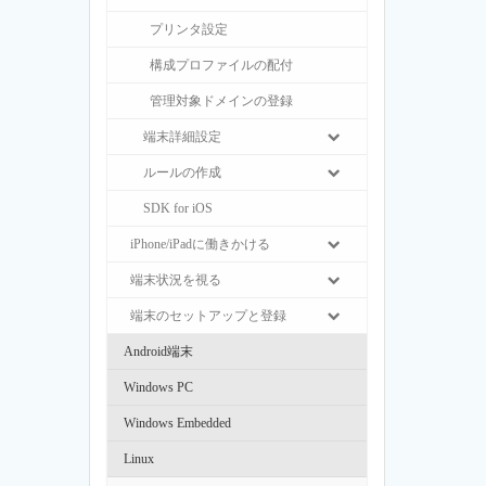
プリンタ設定
構成プロファイルの配付
管理対象ドメインの登録
端末詳細設定
ルールの作成
SDK for iOS
iPhone/iPadに働きかける
端末状況を視る
端末のセットアップと登録
Android端末
Windows PC
Windows Embedded
Linux