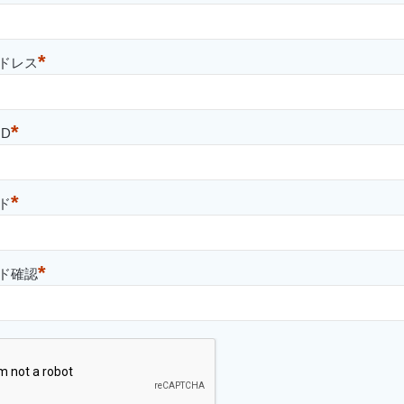
*
ドレス
*
D
*
ド
*
ド確認