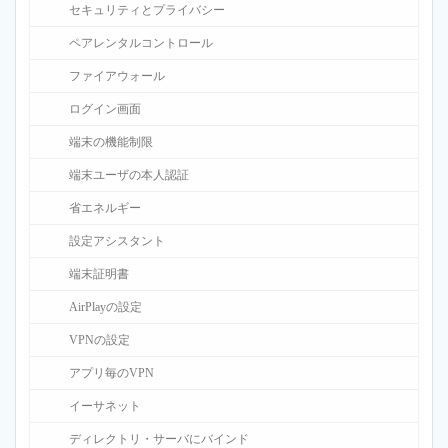
セキュリティとプライバシー
ペアレンタルコントロール
ファイアウォール
ログイン画面
端末の機能制限
端末ユーザの本人認証
省エネルギー
設定アシスタント
端末証明書
AirPlayの設定
VPNの設定
アプリ毎のVPN
イーサネット
ディレクトリ・サーバにバインド