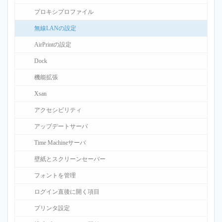
プロキシプロファイル
無線LANの設定
AirPrintの設定
Dock
機能拡張
Xsan
アクセシビリティ
アップデートサーバ
Time Machineサーバ
壁紙とスクリーンセーバー
フォントを管理
ログイン直後に開く項目
プリンタ設定