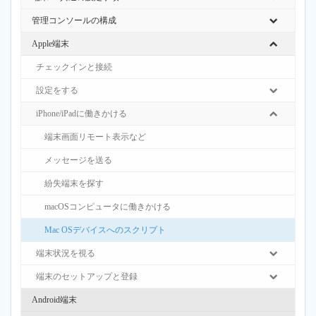
管理コンソールの構成
Apple端末
チェックインと接続
設定をする
iPhone/iPadに働きかける
端末画面リモート表示など
メッセージを送る
紛失端末を探す
macOSコンピュータに働きかける
Mac OSデバイスへのスクリプト
端末状況を視る
端末のセットアップと登録
Android端末