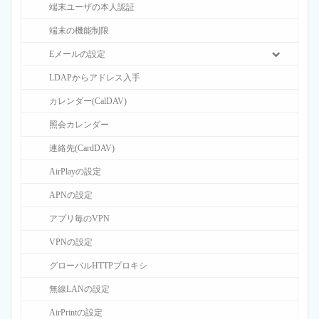
端末ユーザの本人認証
端末の機能制限
Eメールの設定
LDAPからアドレス入手
カレンダー(CalDAV)
照会カレンダー
連絡先(CardDAV)
AirPlayの設定
APNの設定
アプリ毎のVPN
VPNの設定
グローバルHTTPプロキシ
無線LANの設定
AirPrintの設定