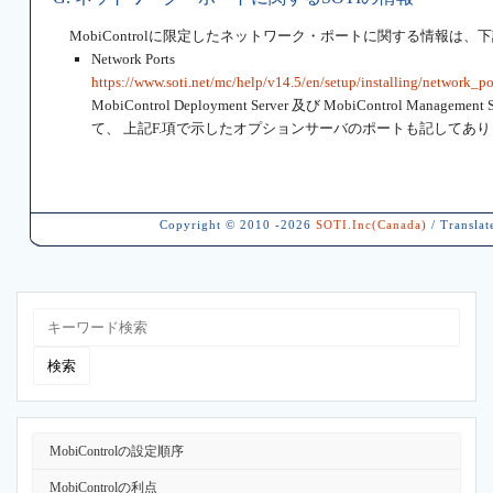
MobiControlに限定したネットワーク・ポートに関する情報は、
Network Ports
https://www.soti.net/mc/help/v14.5/en/setup/installing/network_po
MobiControl Deployment Server 及び MobiControl 
て、 上記F.項で示したオプションサーバのポートも記してあ
Copyright © 2010 -2026
SOTI.Inc(Canada)
/ Translat
MobiControlの設定順序
MobiControlの利点