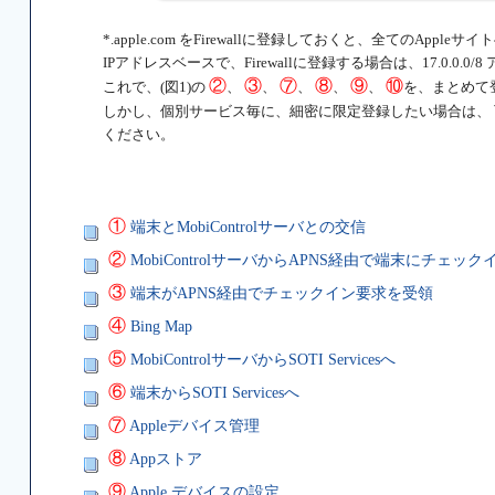
*.apple.com をFirewallに登録しておくと、全てのApp
IPアドレスベースで、Firewallに登録する場合は、17.0.0
②
③
⑦
⑧
⑨
⑩
これで、(図1)の
、
、
、
、
、
を、まとめて
しかし、個別サービス毎に、細密に限定登録したい場合は、
ください。
①
端末とMobiControlサーバとの交信
②
MobiControlサーバからAPNS経由で端末にチェッ
③
端末がAPNS経由でチェックイン要求を受領
④
Bing Map
⑤
MobiControlサーバからSOTI Servicesへ
⑥
端末からSOTI Servicesへ
⑦
Appleデバイス管理
⑧
Appストア
⑨
Apple デバイスの設定