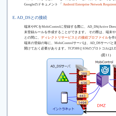
Googleのドキュメント 「
Android Enterprise Network Require
E. AD_DSとの接続
端末やPCをMobiControlに登録する際に、AD_DS(Active Dir
末登録ルールを作成することができます。 その際は、端末やPCの登
との間に、
ディレクトリサービスとの接続プロファイル
を作
端末の登録の毎に、MobiControlサーバは、AD_DSサーバと通信
開けておく必要があります。TCP389と636のプロトコルはL
(図11)