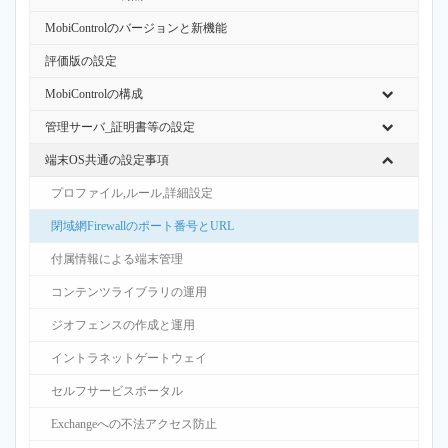
MobiControlのバージョンと新機能
評価版の設定
MobiControlの構成
管理サーバ_証明書等の設定
端末OS共通の設定事項
プロファイル,ルール,詳細設定
閉域網Firewallのポート番号とURL
付属情報による端末管理
コンテンツライブラリの運用
ジオフェンスの作成と運用
イントラネットゲートウェイ
セルフサービスポータル
Exchangeへの不法アクセス防止