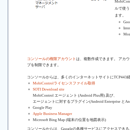
Mobi
ルで使う
ます。
Goo
Inte
Mozi
コンソールの権限アカウント
は、複数作成できます。 アカ
プを制限できます。
コンソールからは、多くのインターネットサイトにTCP443
MobiControlライセンスファイル取得
SOTI Download site
MobiControl エージェント (Android Plus用) 及び、
エージェントに対するプラグイン(Android Enterprise とAn
Google Play
Apple Business Manager
Microsoft Bing Map (端末の位置を地図表示)
コンソールからは、Googleの各種サービスにアクセスでき