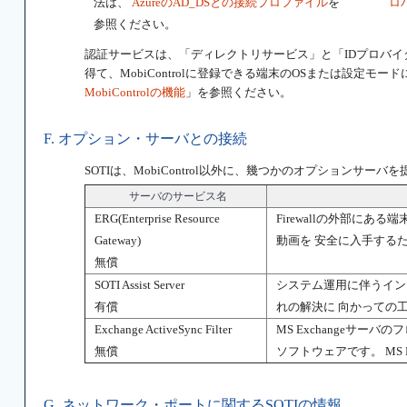
法は、
AzureのAD_DSとの接続プロファイル
を
ロ
参照ください。
認証サービスは、「ディレクトリサービス」と「IDプロバイ
得て、MobiControlに登録できる端末のOSまたは設定モー
MobiControlの機能
」を参照ください。
F. オプション・サーバとの接続
SOTIは、MobiControl以外に、幾つかのオプションサーバ
サーバのサービス名
ERG(Enterprise Resource
Firewallの外部に
Gateway)
動画を 安全に入手する
無償
SOTI Assist Server
システム運用に伴うイン
有償
れの解決に 向かっての
Exchange ActiveSync Filter
MS Exchangeサーバ
無償
ソフトウェアです。 MS 
G. ネットワーク・ポートに関するSOTIの情報