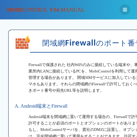
MOBI
CONTROL
V14
MANUAL
閉域網
Firewall
のポート番
Firewallで保護された 社内WiFiのみに接続している端末や、
業所内LANに接続しているPCを、MobiControlを利用して運
管理する場合があります。 閉域SIMサービスに加入している
マホもあります。それらの閉域網のFirewallで許可しておく
きポート番号や宛先URL等を説明します。
A. Android端末とFirewall
Android端末を閉域網に置いて運用する場合の、Firewall
許可することが必須のポートとオプションのポートがありま
もし、MobiControlサーバを、貴社のDMZに設置し、オプ
は、完全閉域網に置いて運用をすることができます。許可するポ