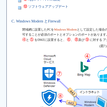
⑩
ソフトウェアアップデート
C. Windows Modern とFirewall
閉域網に設置したPCを
Windows Modern
として設定した場合のF
可することが必須のポートとオプションのポートがあります
④
⑤
⑥
⑧
⑨
と
をDMZに設置すると、
、
及び
に対する 
(図7)