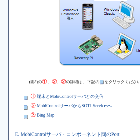
①
②
②
(図8)の
、
、
の詳細は、 下記の
をクリックくださ
①
端末とMobiControlサーバとの交信
②
MobiControlサーバからSOTI Servicesへ
③
Bing Map
E. MobiControlサーバ・コンポーネント間のPort