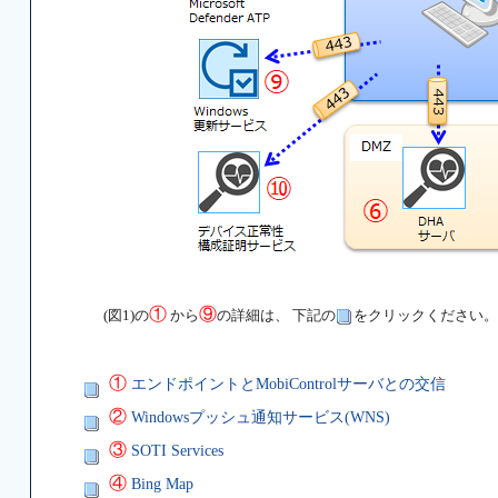
①
⑨
(図1)の
から
の詳細は、 下記の
をクリックください。
①
エンドポイントとMobiControlサーバとの交信
②
Windowsプッシュ通知サービス(WNS)
③
SOTI Services
④
Bing Map