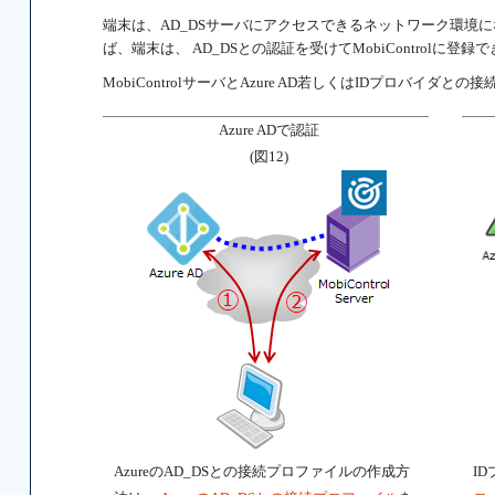
端末は、AD_DSサーバにアクセスできるネットワーク環境になく
ば、端末は、 AD_DSとの認証を受けてMobiControlに登録
MobiControlサーバとAzure AD若しくはIDプロバイダと
Azure ADで認証
(図12)
AzureのAD_DSとの接続プロファイルの作成方
I