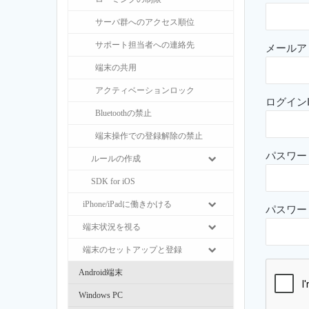
サーバ群へのアクセス順位
サポート担当者への連絡先
メールア
端末の共用
アクティベーションロック
ログインI
Bluetoothの禁止
端末操作での登録解除の禁止
パスワー
ルールの作成
SDK for iOS
iPhone/iPadに働きかける
パスワー
端末状況を視る
端末のセットアップと登録
Android端末
Windows PC