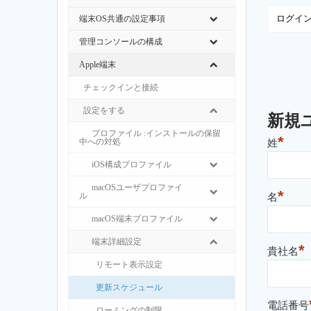
端末OS共通の設定事項
管理コンソールの構成
Apple端末
チェックインと接続
設定をする
新規
プロファイル :インストールの保留
*
中への対処
姓
iOS構成プロファイル
macOSユーザプロファイ
*
ル
名
macOS端末プロファイル
端末詳細設定
*
貴社名
リモート表示設定
更新スケジュール
電話番号
ローミングの制限