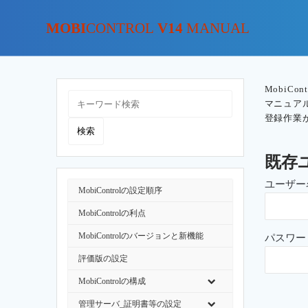
MOBI
CONTROL
V14
MANUAL
MobiC
マニュア
登録作業
既存
ユーザー
MobiControlの設定順序
MobiControlの利点
MobiControlのバージョンと新機能
パスワー
評価版の設定
MobiControlの構成
管理サーバ_証明書等の設定