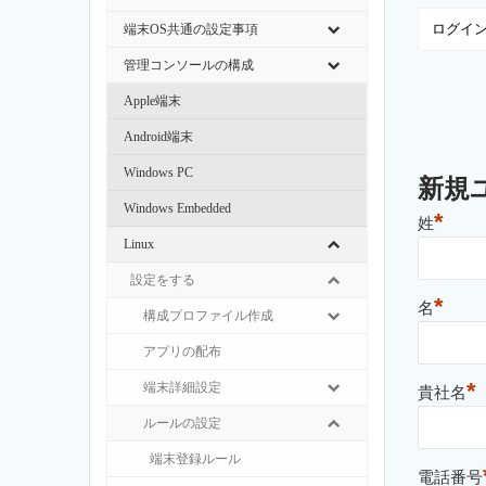
端末OS共通の設定事項
管理コンソールの構成
Apple端末
Android端末
Windows PC
新規
Windows Embedded
*
姓
Linux
設定をする
*
名
構成プロファイル作成
アプリの配布
*
端末詳細設定
貴社名
ルールの設定
端末登録ルール
電話番号