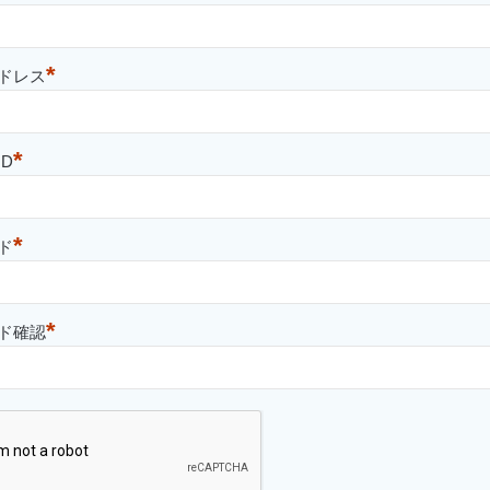
*
ドレス
*
D
*
ド
*
ド確認