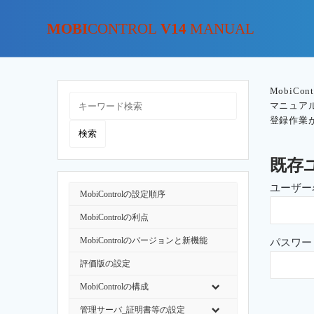
MOBI
CONTROL
V14
MANUAL
MobiC
マニュア
登録作業
既存
ユーザー
MobiControlの設定順序
MobiControlの利点
MobiControlのバージョンと新機能
パスワー
評価版の設定
MobiControlの構成
管理サーバ_証明書等の設定