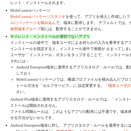
レント・インストールされます。
MobiControlパッケージ
MobiControlパッケージスタジオ
を使って、アプリを挿入し作成したファイ
ルにパッケージを積み込ん
で、端末に配布します。 デフォルトでは、
仮想端末グループ
宛には、配布することができません。
サイレント・インストールが適切でないアプリ
インストールの途中で、端末ユーザによる何らかの入力を要求するア
インストールを指定すると、インストール途中で画面が 止まってしま
ユーザが「インストール」ボタンをタップすることで、 インストール
それには:-
Android Enterprise端末に適用するアプリカタログ・ルール
しておく
MobiControlパッケージでは、構成プロファイルを積み込んだ
トール方法を「セルフサービス」に 設定変更する。「
端末ユーザの
さい。
Android Plus端末に適用するアプリカタログ・ルールでは、「イ
ストールは開始されません。
ファイル同期ルールは、このようなアプリの配布には不適です。端末
せる方法がないからです。
Android Enterprise端末に対し、アプリカタログ・ルールを適用