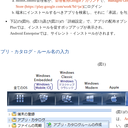
MobiControl管理者が、
管理者用Googleアカウント
で、
managed Goo
Store (https://play.google.com/work?hl=ja/)
にログイン
端末にインストールするべきアプリを検索し、それに「承認」を与
下記の(図9)、(図13)及び(図21)の「詳細設定」で、アプリの配布オプシ
Plusでは、インストールを促すポップアップが表示され、
Android Enterpriseでは、サイレント・インストールがされます。
 アプリ・カタログ・ルール名の入力
(図1)
(図1)
は、
A
い。 