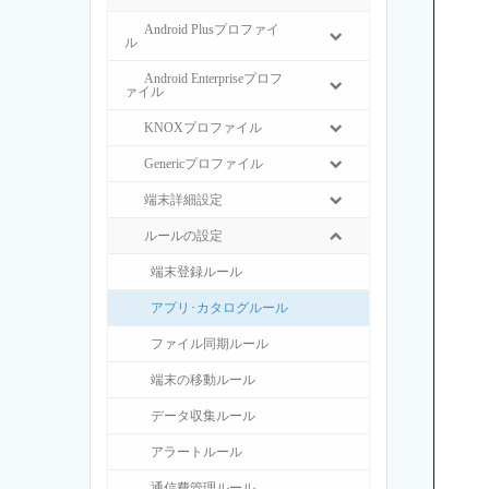
Android Plusプロファイ
ル
Android Enterpriseプロフ
ァイル
KNOXプロファイル
Genericプロファイル
端末詳細設定
ルールの設定
端末登録ルール
アプリ･カタログルール
ファイル同期ルール
端末の移動ルール
データ収集ルール
アラートルール
通信費管理ルール