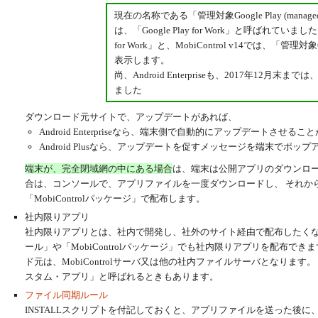
現在の名称である「管理対象Google Play (managed
は、「Google Play for Work」と呼ばれていました。 M
for Work」と、MobiControl v14では、「管理対象Goog
表示します。
尚、Android Enterpriseも、2017年12月末までは、
ました
ダウンロード元サイトで、アップデートがあれば、
Android Enterpriseなら、端末側で自動的にアップデートさせ
Android Plusなら、アップデートを促すメッセージを端末でポ
端末が、完全閉域網の中にある場合
は、端末は公開アプリのダウンロー
合は、コンソールで、アプリファイルを一度ダウンロードし、 それか
「MobiControlパッケージ」で配布します。
社内限りアプリ
社内限りアプリとは、社内で開発し、社外のサイト経由で配布したく
ール」や「MobiControlパッケージ」でも社内限りアプリを配布で
ド元は、MobiControlサーバ又は他の社内ファイルサーバとなりま
スタム・アプリ」と呼ばれるときもあります。
ファイル同期ルール
INSTALLスクリプトを付記しておくと、アプリファイルを送った後