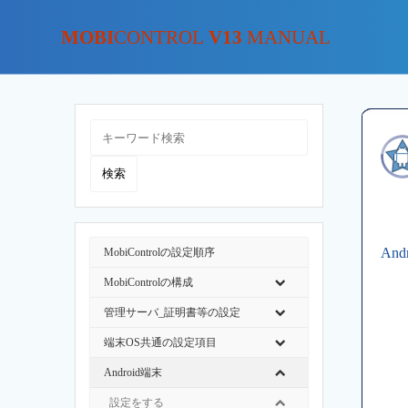
MOBI
CONTROL
V13
MANUAL
An
MobiControlの設定順序
MobiControlの構成
管理サーバ_証明書等の設定
端末OS共通の設定項目
Android端末
設定をする