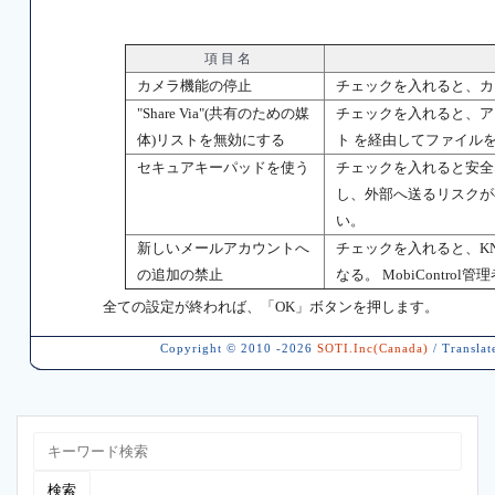
項 目 名
カメラ機能の停止
チェックを入れると、カ
"Share Via"(共有のための媒
チェックを入れると、アプリ
体)リストを無効にする
ト を経由してファイル
セキュアキーパッドを使う
チェックを入れると安全
し、外部へ送るリスクが
い。
新しいメールアカウントへ
チェックを入れると、K
の追加の禁止
なる。 MobiContr
全ての設定が終われば、「OK」ボタンを押します。
Copyright © 2010 -2026
SOTI.Inc(Canada)
/ Translat