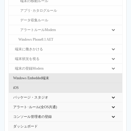
端末の移動ルール
アプリ･カタログルール
データ収集ルール
アラートルールModern
Windows Phone8.1 AET
端末に働きかける
端末状況を視る
端末の登録Modern
Windows Embedded端末
iOS
パッケージ・スタジオ
アラート･ルール(全OS共通)
コンソール管理者の登録
ダッシュボード