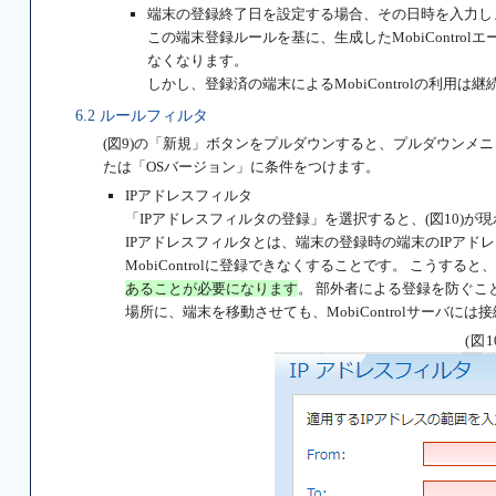
端末の登録終了日を設定する場合、その日時を入力し
この端末登録ルールを基に、生成したMobiContr
なくなります。
しかし、登録済の端末によるMobiControlの利用は
6.2 ルールフィルタ
(図9)の「新規」ボタンをプルダウンすると、プルダウンメニ
たは「OSバージョン」に条件をつけます。
IPアドレスフィルタ
「IPアドレスフィルタの登録」を選択すると、(図10)が
IPアドレスフィルタとは、端末の登録時の端末のIPアドレ
MobiControlに登録できなくすることです。 こうすると
あることが必要になります
。 部外者による登録を防ぐこと
場所に、端末を移動させても、MobiControlサーバには
(図1