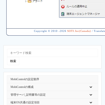
Copyright © 2010 -2026
SOTI.Inc(Canada)
/ Translat
MobiControlの設定順序
MobiControlの構成
管理サーバ_証明書等の設定
端末OS共通の設定項目