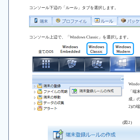
コンソール下辺の「ルール」タブを選択します。
コンソール上辺で、「Windows Classic」を選択します。
Win
「端
成」の
2)
(図2)