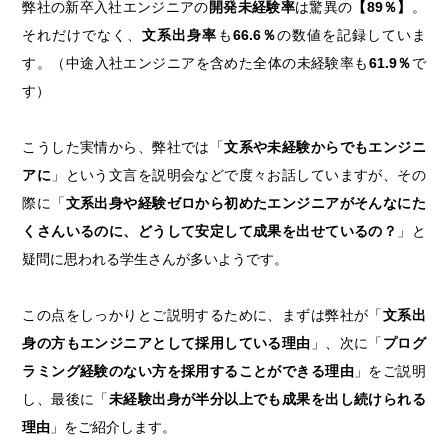
弊社の新卒入社エンジニアの
開発未経験率
は驚異の
【89％】
。
それだけでなく、
文系出身率
も
66.6％
の数値を記録していま
す。（中途入社エンジニアを含めた全体の未経験率も
61.9％
で
す）
こうした実情から、弊社では「
文系や未経験からでもエンジニ
アに
」という文言を説明会などで度々お話していますが、その
際に「
文系出身や経験ゼロから初めたエンジニアがそんなにた
くさんいるのに、どうして安定して成果を出せているの？
」と
疑問に思われる学生さんが多いようです。
この点をしっかりとご説明するために、まずは弊社が「
文系出
身の方もエンジニアとして採用している理由
」、次に「
プログ
ラミング経験のない方を採用することができる理由
」をご説明
し、最後に「
未経験出身が半分以上でも成果を出し続けられる
理由
」をご紹介します。