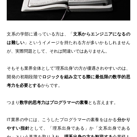
文系の学部に通っている方は、「
文系からエンジニアになるの
は難しい
」というイメージを持たれる方が多いかもしれません
が、実際問題として、それは間違いではありません。
そもそも業界全体として”理系出身”の方が優遇されやすいのは、
開発の初期段階で
ロジックを組み立てる際に最低限の数学的思
考力を必要とする
からです。
つまり
数学的思考力はプログラマーの素養
とも言えます。
IT業界の中には、こうしたプログラマーの素養をはかる
分かり
やすい指針
として、「理系出身である」か「文系出身である
か」という基準を取り入れ、
理系出身の方を歓迎する
企業様も