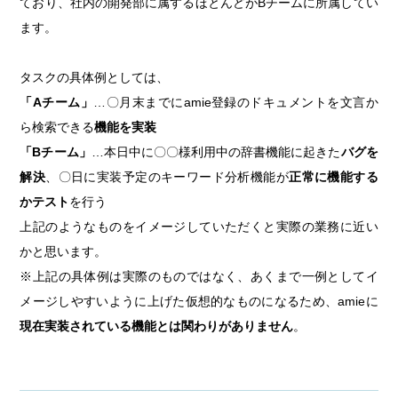
ており、社内の開発部に属するほとんどがBチームに所属してい
ます。
タスクの具体例としては、
「Aチーム」
…〇月末までにamie登録のドキュメントを文言か
ら検索できる
機能を実装
「Bチーム」
…本日中に〇〇様利用中の辞書機能に起きた
バグを
解決
、〇日に実装予定のキーワード分析機能が
正常に機能する
かテスト
を行う
上記のようなものをイメージしていただくと実際の業務に近い
かと思います。
※上記の具体例は実際のものではなく、あくまで一例としてイ
メージしやすいように上げた仮想的なものになるため、amieに
現在実装されている機能とは関わりがありません
。