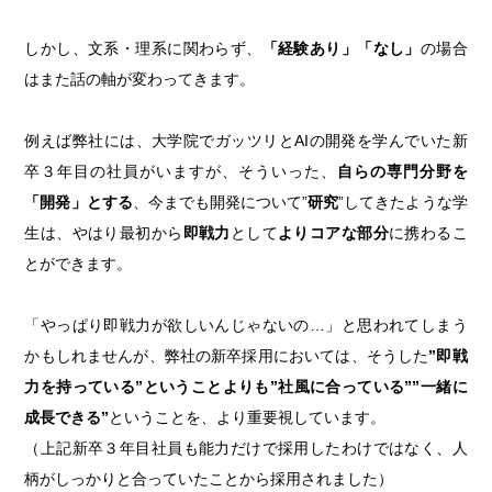
しかし、文系・理系に関わらず、
「経験あり」「なし」
の場合
はまた話の軸が変わってきます。
例えば弊社には、大学院でガッツリとAIの開発を学んでいた新
卒３年目の社員がいますが、そういった、
自らの専門分野を
「開発」とする
、今までも開発について”
研究
”してきたような学
生は、やはり最初から
即戦力
として
よりコアな部分
に携わるこ
とができます。
「やっぱり即戦力が欲しいんじゃないの…」と思われてしまう
かもしれませんが、弊社の新卒採用においては、そうした
”即戦
力を持っている”ということよりも”社風に合っている””一緒に
成長できる”
ということを、より重要視しています。
（上記新卒３年目社員も能力だけで採用したわけではなく、人
柄がしっかりと合っていたことから採用されました）