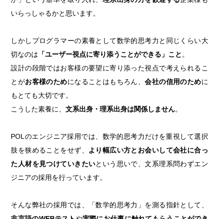
いらっしゃるかと思います。
しかしプログラマーの素養として数学的思考力と同じくらい大
切なのは
「ユーザー視点に寄り添うことができる」こと
。
設計の段階ではお客様の要望に寄り添った視点で考えられるこ
とが
お客様のため
になることはもちろん、
会社の信用のため
に
もとても大切です。
こうした素養に、
文系出身・理系出身は関係しません
。
POLのエンジニア採用では、数学的思考力だけを重視して選択
肢を狭めることをせず、
より幅広い方とお会いして会社に合っ
た人材を見つけていきたい
という思いで、文系理系問わずエン
ジニアの採用を行っています。
そんな弊社の採用では、「数学的思考力」を測る指針として、
非言語のWEBテスト
や
実際にお仕事に触れてもらうことができ