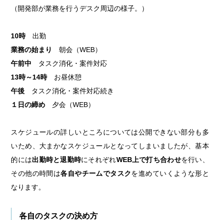
（開発部が業務を行うデスク周辺の様子。）
10時
出勤
業務の始まり
朝会（WEB）
午前中
タスク消化・案件対応
13時～14時
お昼休憩
午後
タスク消化・案件対応続き
１日の締め
夕会（WEB）
スケジュールの詳しいところについては公開できない部分も多
いため、大まかなスケジュールとなってしまいましたが、基本
的には
出勤時と退勤時
にそれぞれ
WEB上で打ち合わせ
を行い、
その他の時間は
各自やチームでタスク
を進めていくような形と
なります。
各自のタスクの決め方