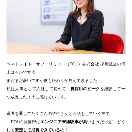
ペネトレイト・オブ・リミット（POL）株式会社 採用担当の田
上はるかです
まだまだ暑いですが夏も終わりが見えてきました。
私は人事として入社して初めて、
夏採用のピーク
を経験して一
つ成長したように感じています。
選考を通してたくさんの学生さんと会話をしていく中で、
「
POLの開発部は
エンジニア未経験率が高い
ようだけど
、どう
して
安定して成長できているの
？」