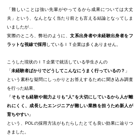
「難しいことは強い先輩がやってるから成果については大丈
夫」という、なんとなく当たり前とも言える結論となってしま
いましたが…
実際のところ、弊社のように、
文系出身者や未経験出身者をフ
ラットな視線で採用
しているＩＴ企業は多くありません。
こうした現状のＩＴ企業で就活している学生さんの
「
未経験者ばかりでどうしてこんなにうまく行っているの？
」
という素朴な疑問にしっかりとお答えするために聞き込み調査
を行った結果、
『
そもそも経験や能力よりも”人”を大切にしているから人が離
れにくく、成長したエンジニアが難しい業務を担うため新人が
育ちやすい
』
という、POLの採用方法がもたらしたとても良い効果に辿りつ
きました。