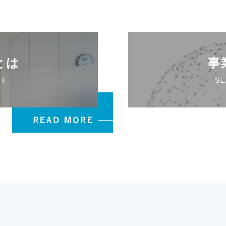
とは
事
UT
SE