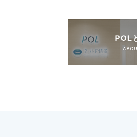
POL
ABO